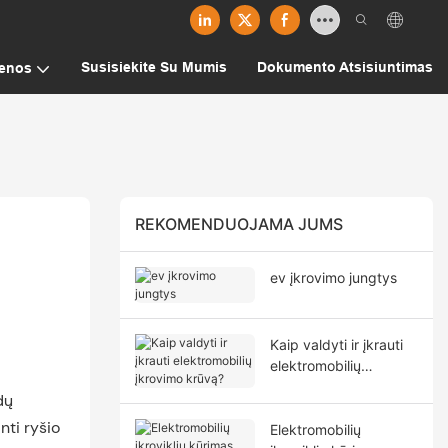
Susisiekite Su Mumis
Dokumento Atsisiuntimas
ienos
REKOMENDUOJAMA JUMS
ev įkrovimo jungtys
Kaip valdyti ir įkrauti
elektromobilių
įkrovimo krūvą?
dų
nti ryšio
Elektromobilių