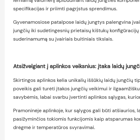
lemiamą vaidmenį apibūdinant laidų jungties komponentu
specifikacijas ir priimti pagrįstus sprendimus.
Gyvenamosiose patalpose laidų jungtys palengvina įvair
jungčių iki sudėtingesnių prietaisų kištukų konfigūracij
suderinamumą su įvairiais buitiniais tikslais.
Atsižvelgiant į aplinkos veiksnius: įtaka laidų jung
Skirtingos aplinkos kelia unikalių iššūkių laidų jungčių
poveikis gali turėti įtakos jungčių veikimui ir ilgaamžiš
savybėmis, labai svarbu įvertinti aplinkos sąlygas, kurio
Pramoninėje aplinkoje, kur sąlygos gali būti atšiaurios, la
pasižyminčios tokiomis funkcijomis kaip atsparumas korozij
drėgmė ir temperatūros svyravimai.