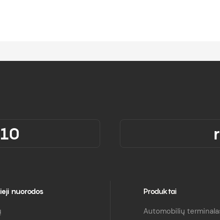
310
ieji nuorodos
Produktai
ų
Automobilių terminala