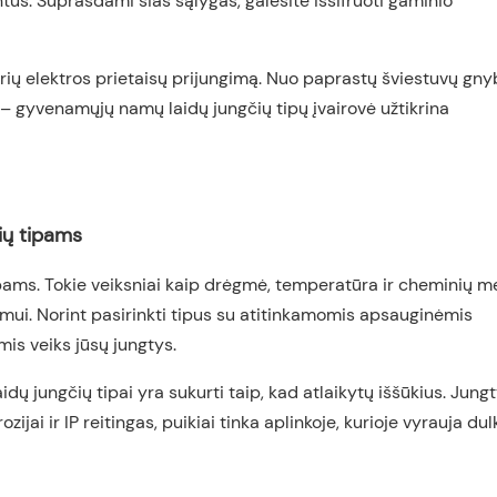
s. Suprasdami šias sąlygas, galėsite iššifruoti gaminio
ių elektros prietaisų prijungimą. Nuo paprastų šviestuvų gny
ų – gyvenamųjų namų laidų jungčių tipų įvairovė užtikrina
čių tipams
 tipams. Tokie veiksniai kaip drėgmė, temperatūra ir cheminių 
kumui. Norint pasirinkti tipus su atitinkamomis apsauginėmis
mis veiks jūsų jungtys.
idų jungčių tipai yra sukurti taip, kad atlaikytų iššūkius. Jungt
ai ir IP reitingas, puikiai tinka aplinkoje, kurioje vyrauja dul