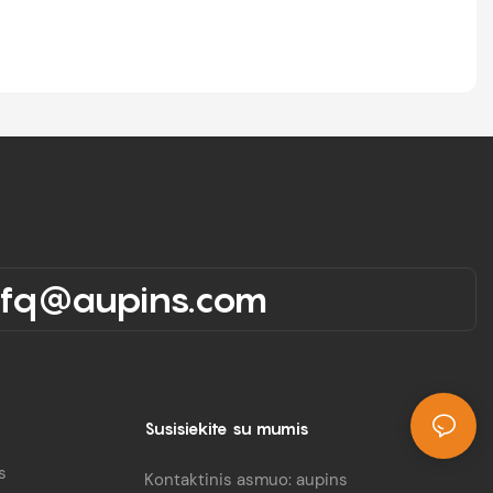
rfq@aupins.com
Susisiekite su mumis
s
Kontaktinis asmuo: aupins