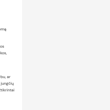
temą
tos
kos,
bu, ar
 jungčių
tikrintai