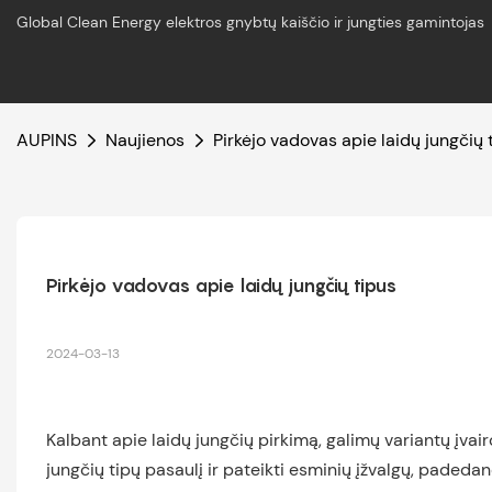
Global Clean Energy elektros gnybtų kaiščio ir jungties gamintojas
AUPINS
Naujienos
Pirkėjo vadovas apie laidų jungčių 
Pirkėjo vadovas apie laidų jungčių tipus
2024-03-13
Kalbant apie laidų jungčių pirkimą, galimų variantų įvairov
jungčių tipų pasaulį ir pateikti esminių įžvalgų, padedan