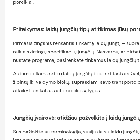
poreikiai.
Pritaikymas: laidų jungčių tipų atitikimas jūsų po
Pirmasis žingsnis renkantis tinkamą laidų jungtį – supr
reikia skirtingų specifikacijų jungčių. Nesvarbu, ar dir
nustatę programą, pasirenkate tinkamus laidų jungčių t
Automobiliams skirtų laidų jungčių tipai skiriasi atsižvel
žibintų iki valdymo blokų, suprasdami savo transporto pr
atlaikyti unikalias automobilio sąlygas.
Jungčių įvairovė: atidžiau pažvelkite į laidų jungči
Susipažinkite su terminologija, susijusia su laidų jungčių 