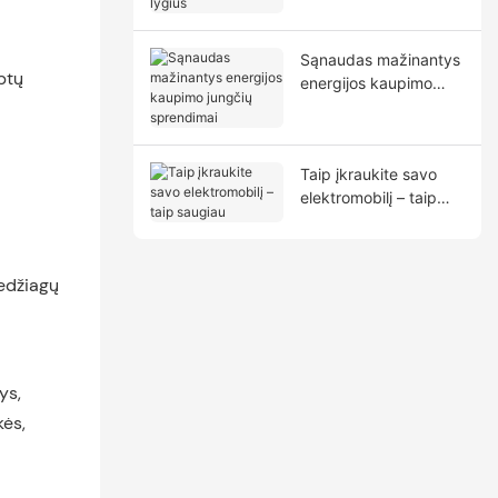
Sąnaudas mažinantys
btų
energijos kaupimo
jungčių sprendimai
Taip įkraukite savo
elektromobilį – taip
saugiau
medžiagų
ys,
kės,