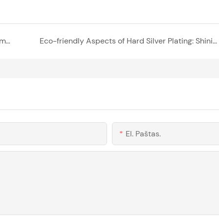
Transporto priemonių laidų jungčių tipų supratimas
Eco-friendly Aspects of Hard Silver Plating: Shining a Green Light on Innovation
El. Paštas.