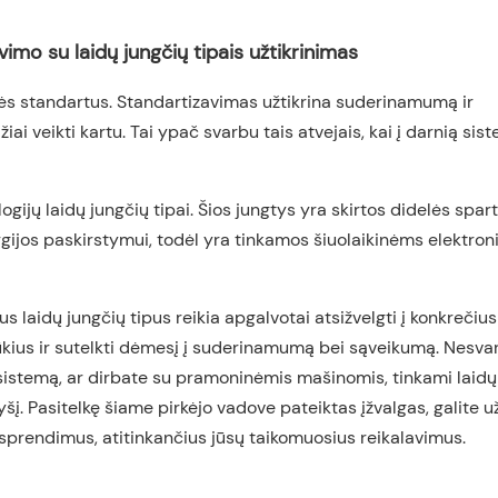
mo su laidų jungčių tipais užtikrinimas
nės standartus. Standartizavimas užtikrina suderinamumą ir
ai veikti kartu. Tai ypač svarbu tais atvejais, kai į darnią sis
gijų laidų jungčių tipai. Šios jungtys yra skirtos didelės spar
ijos paskirstymui, todėl yra tinkamos šiuolaikinėms elektroni
laidų jungčių tipus reikia apgalvotai atsižvelgti į konkrečius
ššūkius ir sutelkti dėmesį į suderinamumą bei sąveikumą. Nesvar
 sistemą, ar dirbate su pramoninėmis mašinomis, tinkami laidų
yšį. Pasitelkę šiame pirkėjo vadove pateiktas įžvalgas, galite už
s sprendimus, atitinkančius jūsų taikomuosius reikalavimus.