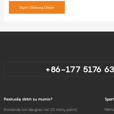
Siųsti Užklausą Dabar
+86-177 5176 6
Pasiruošę dirbti su mumis?
Spart
Nam
Komanda turi daugiau nei 20 metų patirtį