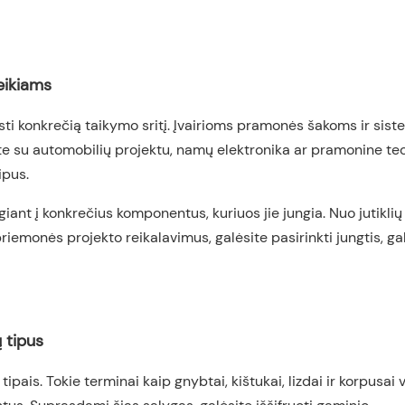
reikiams
asti konkrečią taikymo sritį. Įvairioms pramonės šakoms ir si
bate su automobilių projektu, namų elektronika ar pramonine te
ipus.
giant į konkrečius komponentus, kuriuos jie jungia. Nuo jutiklių 
iemonės projekto reikalavimus, galėsite pasirinkti jungtis, ga
ų tipus
tipais. Tokie terminai kaip gnybtai, kištukai, lizdai ir korpusai 