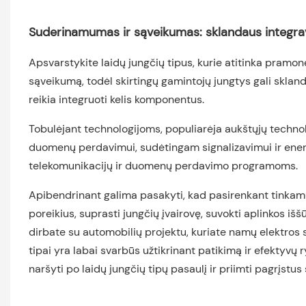
Suderinamumas ir sąveikumas: sklandaus integravi
Apsvarstykite laidų jungčių tipus, kurie atitinka pramo
sąveikumą, todėl skirtingų gamintojų jungtys gali sklandži
reikia integruoti kelis komponentus.
Tobulėjant technologijoms, populiarėja aukštųjų technolo
duomenų perdavimui, sudėtingam signalizavimui ir energ
telekomunikacijų ir duomenų perdavimo programoms.
Apibendrinant galima pasakyti, kad pasirenkant tinkamus 
poreikius, suprasti jungčių įvairovę, suvokti aplinkos i
dirbate su automobilių projektu, kuriate namų elektros
tipai yra labai svarbūs užtikrinant patikimą ir efektyvų r
naršyti po laidų jungčių tipų pasaulį ir priimti pagrįstu