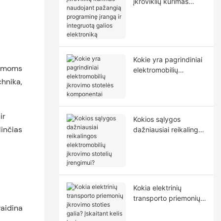
įkroviklių kūrimas
naudojant pažangią
programinę įrangą ir
integruotą galios
elektroniką
Kokie yra pagrindiniai
stemoms
elektromobilių
įkrovimo stotelės
chnika,
komponentai
ir
Kokios sąlygos
linčias
dažniausiai reikalingos
elektromobilių
įkrovimo stotelių
įrengimui?
Kokia elektrinių
transporto priemonių
vaidina
įkrovimo stoties galia?
Įskaitant kelis lygius