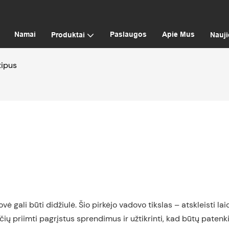
Namai
Paslaugos
Apie Mus
Produktai
Nauj
tipus
ė gali būti didžiulė. Šio pirkėjo vadovo tikslas – atskleisti lai
čių priimti pagrįstus sprendimus ir užtikrinti, kad būtų patenki