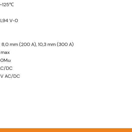
℃~125℃
L94 V-0
, 8,0 mm (200 A), 10,3 mm (300 A)
ω max
000Mω
 AC/DC
0 V AC/DC