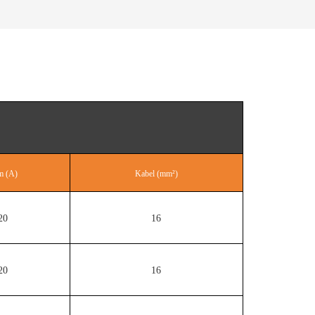
m (A)
Kabel (mm²)
20
16
20
16