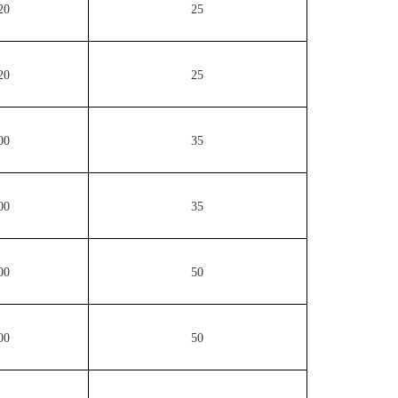
20
25
20
25
00
35
00
35
00
50
00
50