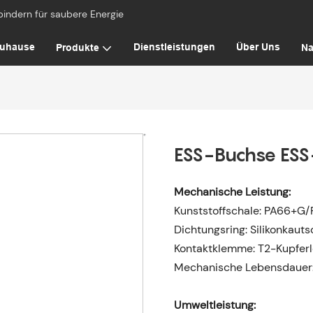
bindern für saubere Energie
uhause
Dienstleistungen
Über Uns
Produkte
Na
ESS-Buchse ESS
Mechanische Leistung:
Kunststoffschale: PA66+G/
Dichtungsring: Silikonkaut
Kontaktklemme: T2-Kupferle
Mechanische Lebensdauer
Umweltleistung: