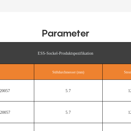
Parameter
ESS-Sockel-Produktspezifikation
Stiftdurchmesser (mm)
Stro
20057
5.7
1
20057
5.7
1