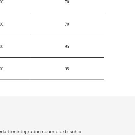
00
70
00
70
00
95
00
95
rkettenintegration neuer elektrischer